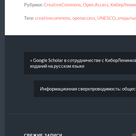
Рубрики:
CreativeCommons
,
Open Access
,
КиберЛенин
Теги:
creativecommons
,
openaccess
,
UNESCO
,
открыты
« Google Scholar в сотрудничестве с КиберЛенинко
изданий на русском языке
Информационная сверхпроводимость: общест
Н
СВЕЖИЕ ЗАПИСИ