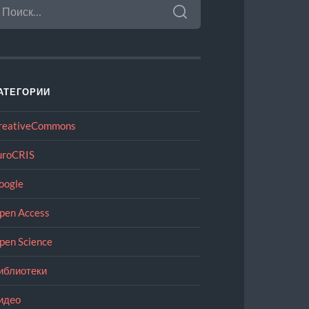
АТЕГОРИИ
reativeCommons
uroCRIS
oogle
pen Access
pen Science
иблиотеки
идео