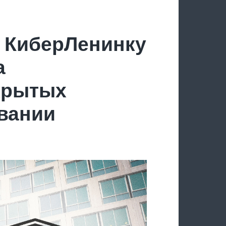
 КиберЛенинку
а
крытых
овании