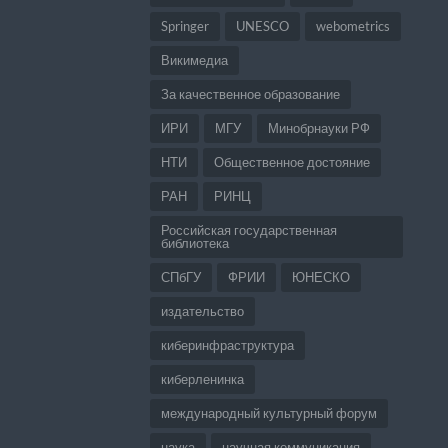
Springer
UNESCO
webometrics
Викимедиа
За качественное образование
ИРИ
МГУ
Минобрнауки РФ
НТИ
Общественное достояние
РАН
РИНЦ
Российская государственная
библиотека
СПбГУ
ФРИИ
ЮНЕСКО
издательство
киберинфраструктура
киберленинка
международный культурный форум
наука
научная коммуникация