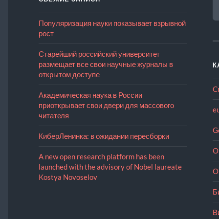
Популяризация науки показывает взрывной
рост
Старейший российский университет
размещает все свои научные журналы в
К
открытом доступе
C
Академическая наука в России
приоткрывает свои двери для массового
e
читателя
G
КиберЛенинка: в ожидании пересборки
O
A new open research platform has been
launched with the advisory of Nobel laureate
O
Kostya Novoselov
Б
В