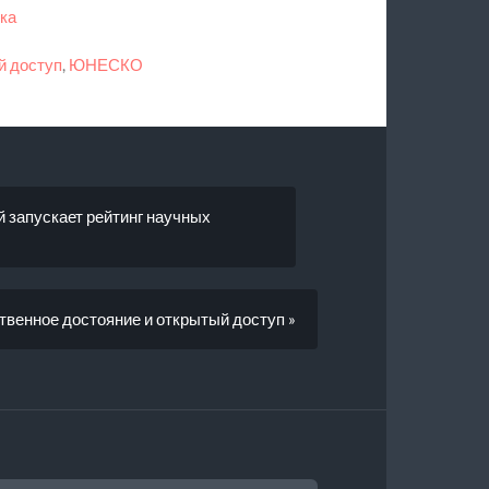
ка
й доступ
,
ЮНЕСКО
й запускает рейтинг научных
венное достояние и открытый доступ »
АЙТИ: