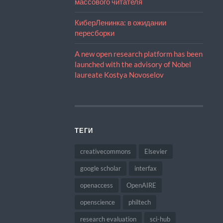
массового читателя
КиберЛенинка: в ожидании
пересборки
A new open research platform has been
launched with the advisory of Nobel
laureate Kostya Novoselov
ТЕГИ
creativecommons
Elsevier
google scholar
interfax
openaccess
OpenAIRE
openscience
philtech
research evaluation
sci-hub