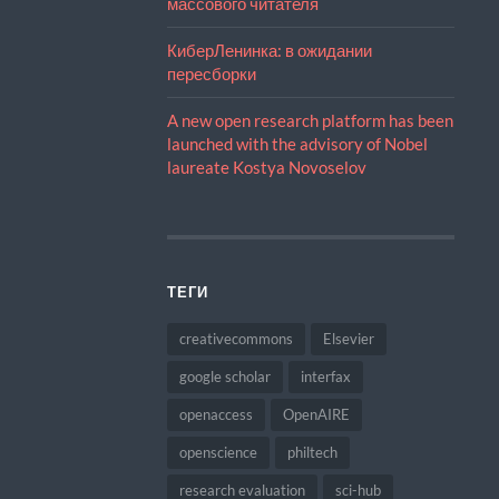
массового читателя
КиберЛенинка: в ожидании
пересборки
A new open research platform has been
launched with the advisory of Nobel
laureate Kostya Novoselov
ТЕГИ
creativecommons
Elsevier
google scholar
interfax
openaccess
OpenAIRE
openscience
philtech
research evaluation
sci-hub