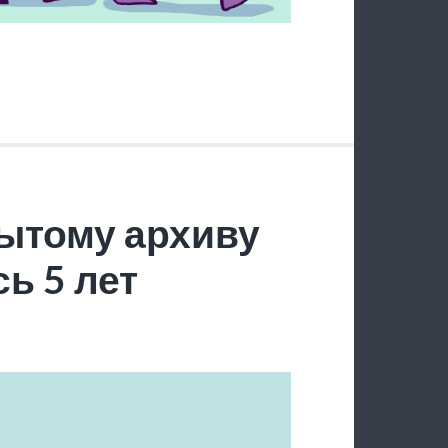
ытому архиву
ь 5 лет