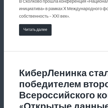
В Сколково прошла конференция «Национа
инициатива» в рамках X Международного ф
собственность – XXI век».
Читать далее
КиберЛенинка ста
победителем втор
Всероссийского ко
«Открытые данны