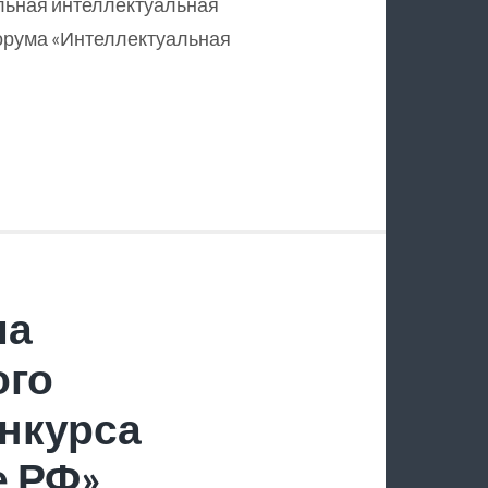
льная интеллектуальная
орума «Интеллектуальная
ла
ого
нкурса
е РФ»