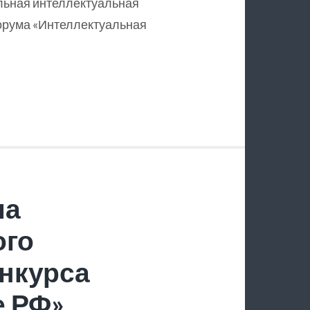
льная интеллектуальная
орума «Интеллектуальная
ла
ого
нкурса
е РФ»