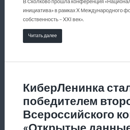
В Сколково прошла конференция «Национа
инициатива» в рамках X Международного ф
собственность – XXI век».
Читать далее
КиберЛенинка ста
победителем втор
Всероссийского ко
«Открытые данны