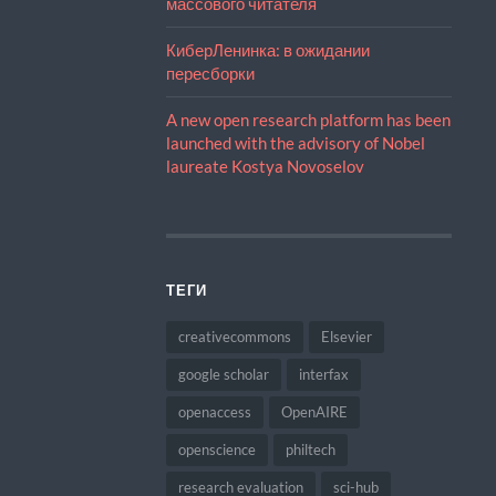
массового читателя
КиберЛенинка: в ожидании
пересборки
A new open research platform has been
launched with the advisory of Nobel
laureate Kostya Novoselov
ТЕГИ
creativecommons
Elsevier
google scholar
interfax
openaccess
OpenAIRE
openscience
philtech
research evaluation
sci-hub