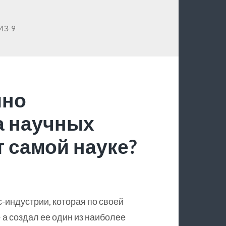
ИЗ 9
йно
а научных
 самой науке?
с-индустрии, которая по своей
 а создал ее один из наиболее