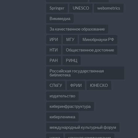
Springer
UNESCO
webometrics
Викимедиа
За качественное образование
ИРИ
МГУ
Минобрнауки РФ
НТИ
Общественное достояние
РАН
РИНЦ
Российская государственная
библиотека
СПбГУ
ФРИИ
ЮНЕСКО
издательство
киберинфраструктура
киберленинка
международный культурный форум
наука
научная коммуникация