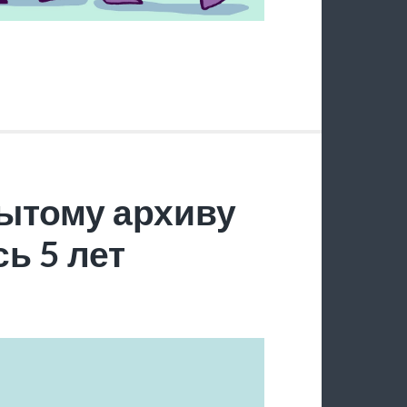
ытому архиву
ь 5 лет