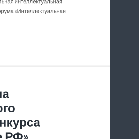
льная интеллектуальная
орума «Интеллектуальная
ла
ого
нкурса
е РФ»