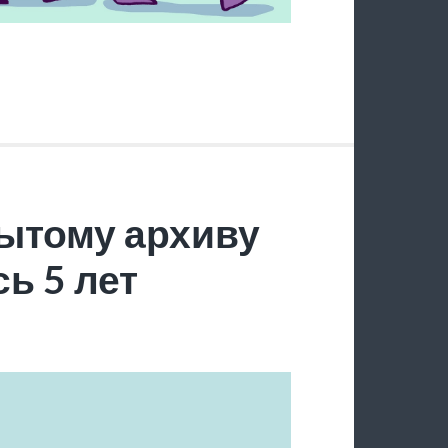
ытому архиву
ь 5 лет