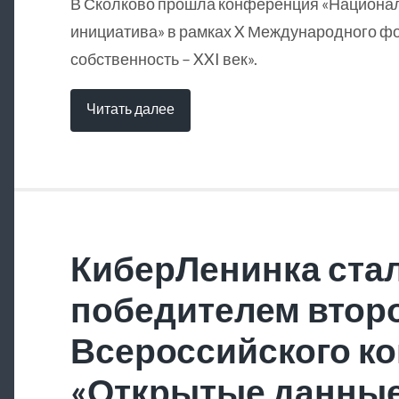
В Сколково прошла конференция «Национа
инициатива» в рамках X Международного ф
собственность – XXI век».
Читать далее
КиберЛенинка ста
победителем втор
Всероссийского ко
«Открытые данны