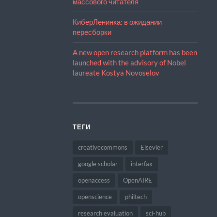
массового читателя
КиберЛенинка: в ожидании
пересборки
A new open research platform has been
launched with the advisory of Nobel
laureate Kostya Novoselov
ТЕГИ
creativecommons
Elsevier
google scholar
interfax
openaccess
OpenAIRE
openscience
philtech
research evaluation
sci-hub