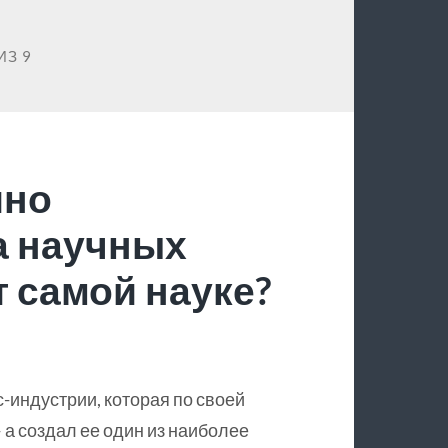
ИЗ 9
йно
а научных
 самой науке?
с-индустрии, которая по своей
 а создал ее один из наиболее