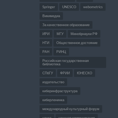
Springer
UNESCO
webometrics
Викимедиа
За качественное образование
ИРИ
МГУ
Минобрнауки РФ
НТИ
Общественное достояние
РАН
РИНЦ
Российская государственная
библиотека
СПбГУ
ФРИИ
ЮНЕСКО
издательство
киберинфраструктура
киберленинка
международный культурный форум
наука
научная коммуникация