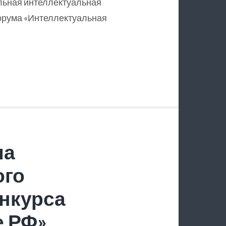
льная интеллектуальная
орума «Интеллектуальная
ла
ого
нкурса
е РФ»