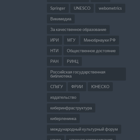
Springer
UNESCO
webometrics
Викимедиа
За качественное образование
ИРИ
МГУ
Минобрнауки РФ
НТИ
Общественное достояние
РАН
РИНЦ
Российская государственная
библиотека
СПбГУ
ФРИИ
ЮНЕСКО
издательство
киберинфраструктура
киберленинка
международный культурный форум
наука
научная коммуникация