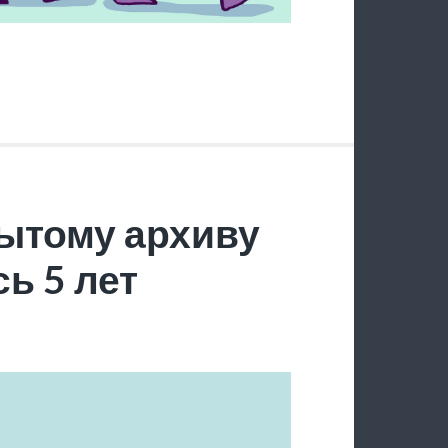
ытому архиву
ь 5 лет