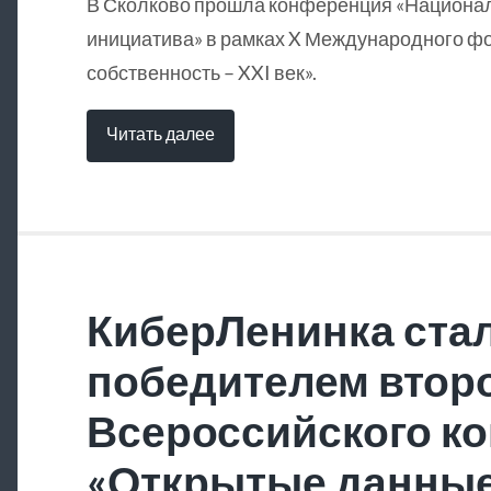
В Сколково прошла конференция «Национа
инициатива» в рамках X Международного ф
собственность – XXI век».
Читать далее
КиберЛенинка ста
победителем втор
Всероссийского ко
«Открытые данны