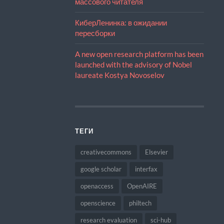
массового читателя
КиберЛенинка: в ожидании
пересборки
A new open research platform has been
launched with the advisory of Nobel
laureate Kostya Novoselov
ТЕГИ
creativecommons
Elsevier
google scholar
interfax
openaccess
OpenAIRE
openscience
philtech
research evaluation
sci-hub