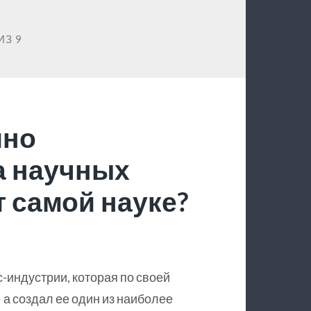
ИЗ 9
йно
а научных
 самой науке?
с-индустрии, которая по своей
 а создал ее один из наиболее