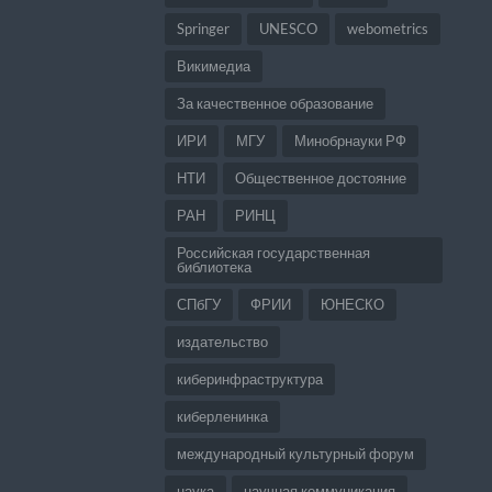
Springer
UNESCO
webometrics
Викимедиа
За качественное образование
ИРИ
МГУ
Минобрнауки РФ
НТИ
Общественное достояние
РАН
РИНЦ
Российская государственная
библиотека
СПбГУ
ФРИИ
ЮНЕСКО
издательство
киберинфраструктура
киберленинка
международный культурный форум
наука
научная коммуникация