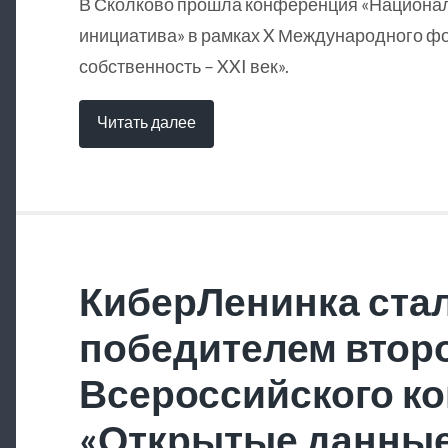
В Сколково прошла конференция «Национа
инициатива» в рамках X Международного ф
собственность – XXI век».
Читать далее
КиберЛенинка ста
победителем втор
Всероссийского ко
«Открытые данны