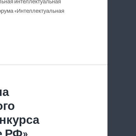
льная интеллектуальная
орума «Интеллектуальная
ла
ого
нкурса
е РФ»