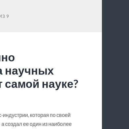
ИЗ 9
йно
а научных
 самой науке?
с-индустрии, которая по своей
 а создал ее один из наиболее