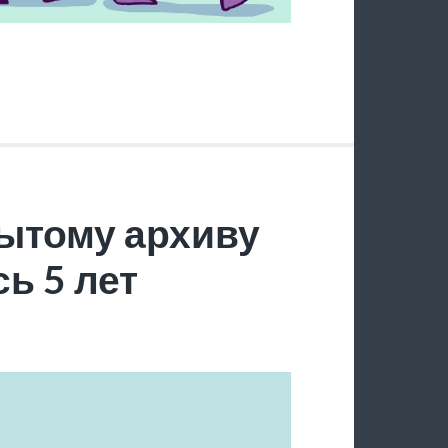
ытому архиву
ь 5 лет