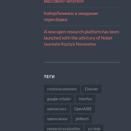
массового читателя
КиберЛенинка: в ожидании
пересборки
A new open research platform has been
launched with the advisory of Nobel
laureate Kostya Novoselov
ТЕГИ
creativecommons
Elsevier
google scholar
interfax
openaccess
OpenAIRE
openscience
philtech
research evaluation
sci-hub