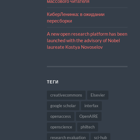
массового читателя
КиберЛенинка: в ожидании
пересборки
A new open research platform has been
launched with the advisory of Nobel
laureate Kostya Novoselov
ТЕГИ
creativecommons
Elsevier
google scholar
interfax
openaccess
OpenAIRE
openscience
philtech
research evaluation
sci-hub