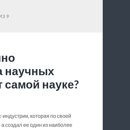
ИЗ 9
йно
а научных
 самой науке?
с-индустрии, которая по своей
 а создал ее один из наиболее