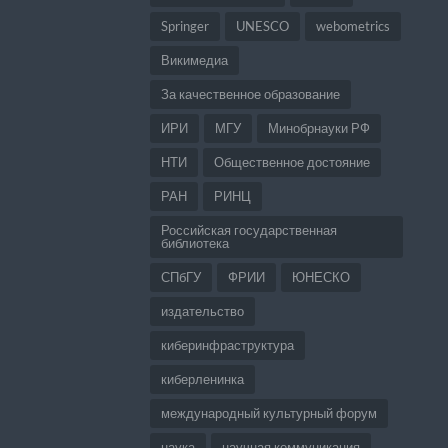
Springer
UNESCO
webometrics
Викимедиа
За качественное образование
ИРИ
МГУ
Минобрнауки РФ
НТИ
Общественное достояние
РАН
РИНЦ
Российская государственная
библиотека
СПбГУ
ФРИИ
ЮНЕСКО
издательство
киберинфраструктура
киберленинка
международный культурный форум
наука
научная коммуникация