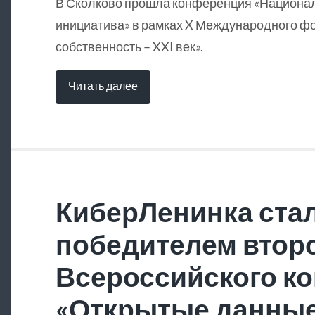
В Сколково прошла конференция «Национа
инициатива» в рамках X Международного ф
собственность – XXI век».
Читать далее
КиберЛенинка ста
победителем втор
Всероссийского ко
«Открытые данны