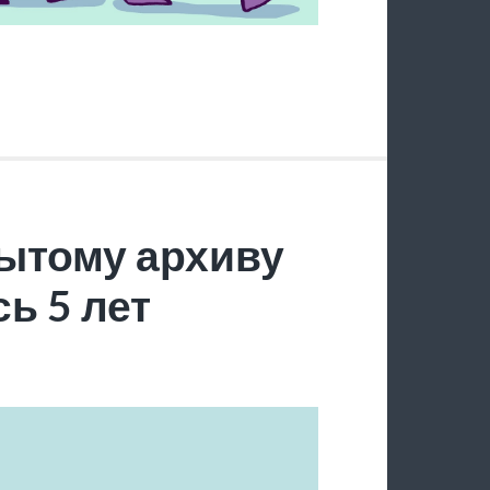
ытому архиву
ь 5 лет