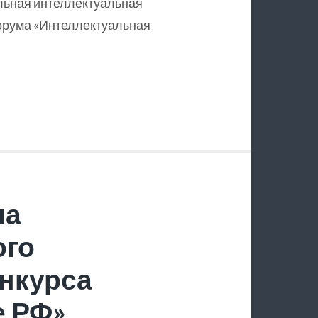
льная интеллектуальная
орума «Интеллектуальная
ла
ого
нкурса
е РФ»