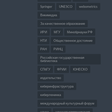
Springer
UNESCO
webometrics
Викимедиа
За качественное образование
ИРИ
МГУ
Минобрнауки РФ
НТИ
Общественное достояние
РАН
РИНЦ
Российская государственная
библиотека
СПбГУ
ФРИИ
ЮНЕСКО
издательство
киберинфраструктура
киберленинка
международный культурный форум
наука
научная коммуникация