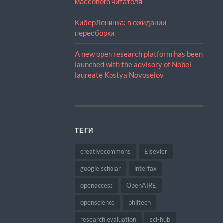
массового читателя
КиберЛенинка: в ожидании
пересборки
A new open research platform has been
launched with the advisory of Nobel
laureate Kostya Novoselov
ТЕГИ
creativecommons
Elsevier
google scholar
interfax
openaccess
OpenAIRE
openscience
philtech
research evaluation
sci-hub