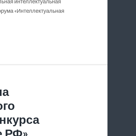
льная интеллектуальная
орума «Интеллектуальная
ла
ого
нкурса
е РФ»