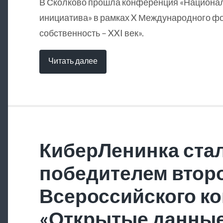
В Сколково прошла конференция «Национа
инициатива» в рамках X Международного ф
собственность – XXI век».
Читать далее
КиберЛенинка ста
победителем втор
Всероссийского ко
«Открытые данны