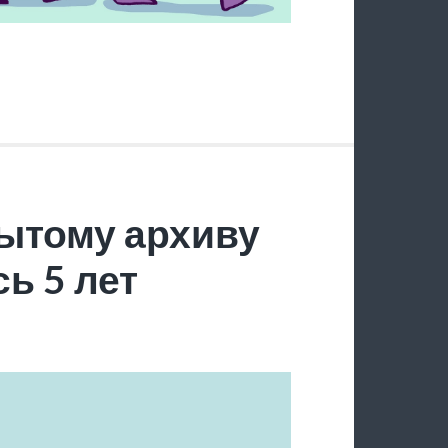
ытому архиву
ь 5 лет