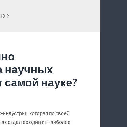
ИЗ 9
йно
а научных
 самой науке?
с-индустрии, которая по своей
 а создал ее один из наиболее