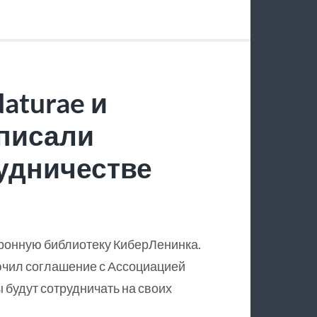
aturae и
писали
удничестве
тронную библиотеку КиберЛенинка.
чил соглашение с Ассоциацией
ы будут сотрудничать на своих