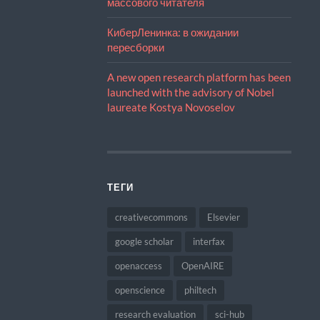
массового читателя
КиберЛенинка: в ожидании
пересборки
A new open research platform has been
launched with the advisory of Nobel
laureate Kostya Novoselov
ТЕГИ
creativecommons
Elsevier
google scholar
interfax
openaccess
OpenAIRE
openscience
philtech
research evaluation
sci-hub