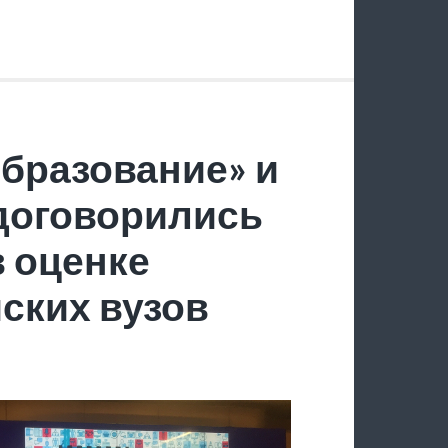
образование» и
 договорились
в оценке
ских вузов