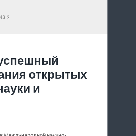
ИЗ 9
 успешный
ания открытых
науки и
 в Международной научно-