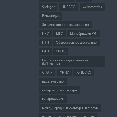
Springer
UNESCO
webometrics
Викимедиа
За качественное образование
ИРИ
МГУ
Минобрнауки РФ
НТИ
Общественное достояние
РАН
РИНЦ
Российская государственная
библиотека
СПбГУ
ФРИИ
ЮНЕСКО
издательство
киберинфраструктура
киберленинка
международный культурный форум
наука
научная коммуникация