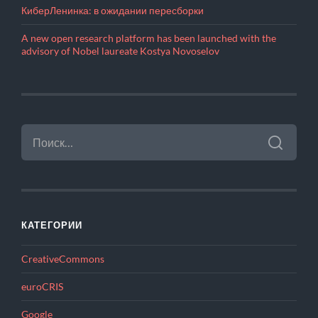
КиберЛенинка: в ожидании пересборки
A new open research platform has been launched with the
advisory of Nobel laureate Kostya Novoselov
НАЙТИ:
КАТЕГОРИИ
CreativeCommons
euroCRIS
Google